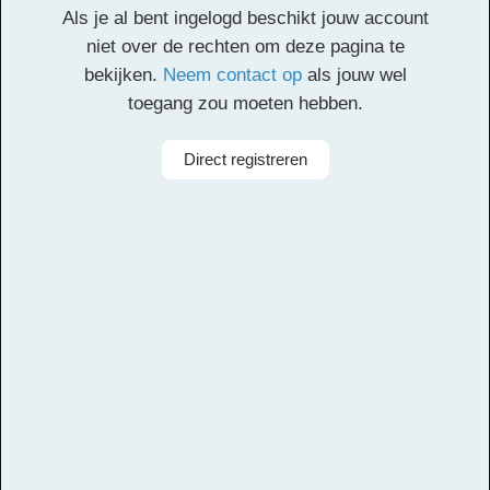
Als je al bent ingelogd beschikt jouw account
Facebook
Twitter
Email
Pinterest
LinkedIn
Delen
niet over de rechten om deze pagina te
bekijken.
Neem contact op
als jouw wel
toegang zou moeten hebben.
Alle rechten voorbehouden
Componist
Jogi Gilles
Direct registreren
Arrangeur
Dirk Kokx
Aanbieder
Leerorkest
Taal
Spaans
Bezetting
Symfonieorkest