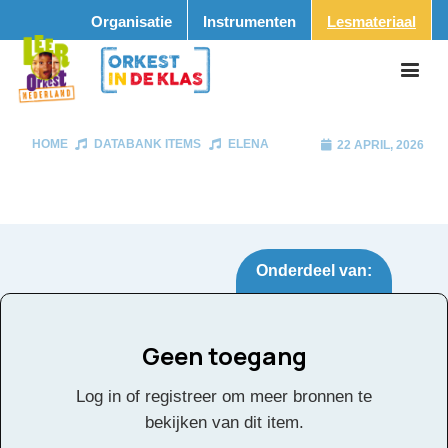
Organisatie
Instrumenten
Lesmateriaal
HOME
DATABANK ITEMS
ELENA
22 APRIL, 2026
Onderdeel van:
Geen toegang
Elena
Tags:
Log in of registreer om meer bronnen te
bekijken van dit item.
Klik
hier
voor de partituur en de overige partijen.