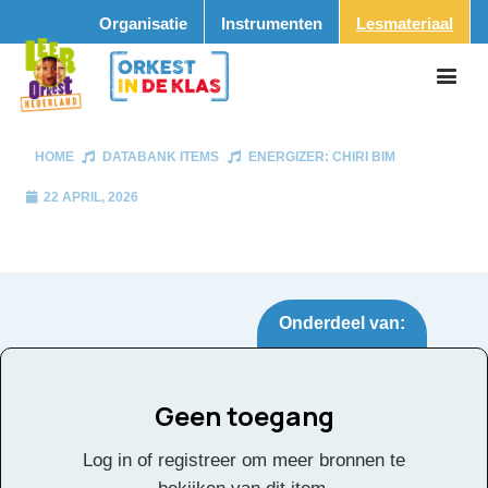
Organisatie
Instrumenten
Lesmateriaal
HOME
DATABANK ITEMS
ENERGIZER: CHIRI BIM
22 APRIL, 2026
Onderdeel van:
Geen toegang
Energizer: Chiri bim
Tags:
Log in of registreer om meer bronnen te