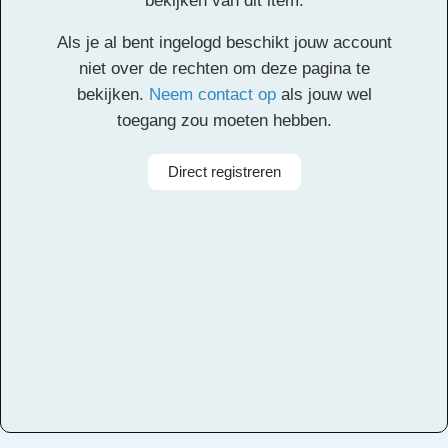
bekijken van dit item.
Energizer
Als je al bent ingelogd beschikt jouw account
Facebook
Twitter
Email
Pinterest
LinkedIn
Delen
niet over de rechten om deze pagina te
bekijken.
Neem contact op
als jouw wel
toegang zou moeten hebben.
Alle rechten voorbehouden
Direct registreren
Aanbieder
Muziekcentrum Zuidoost