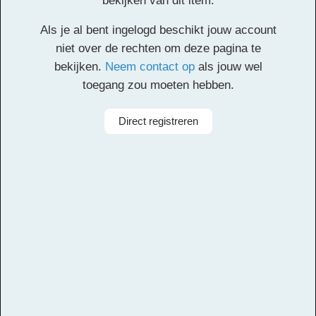
bekijken van dit item.
Klik
hier
voor de partituur en de overige partijen.
Als je al bent ingelogd beschikt jouw account
Facebook
Twitter
Email
Pinterest
LinkedIn
Delen
niet over de rechten om deze pagina te
bekijken.
Neem contact op
als jouw wel
toegang zou moeten hebben.
Alle rechten voorbehouden
Direct registreren
Arrangeur
Dirk Kokx
Aanbieder
Leerorkest
Taal
Nederlands
Bezetting
Symfonieorkest
Instrumenten
Cello