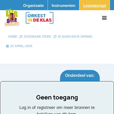
Organisatie
Instrumenten
Lesmateriaal
HOME
DATABANK ITEMS
IK DANS EN IK SPRING
22 APRIL, 2026
Onderdeel van:
Geen toegang
Ik Dans en ik spring
Tags:
Log in of registreer om meer bronnen te