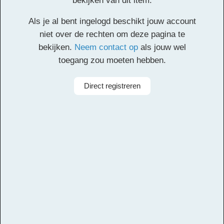
bekijken van dit item.
Klik
hier
voor de partituur en de overige partijen.
Als je al bent ingelogd beschikt jouw account
Facebook
Twitter
Email
Pinterest
LinkedIn
Delen
niet over de rechten om deze pagina te
bekijken.
Neem contact op
als jouw wel
toegang zou moeten hebben.
Alle rechten voorbehouden
Direct registreren
Arrangeur
Dirk Kokx
Aanbieder
Leerorkest
Taal
Nederlands
Bezetting
Symfonieorkest
Instrumenten
Slagwerk