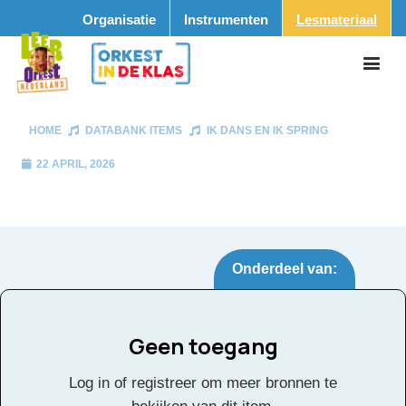
Organisatie
Instrumenten
Lesmateriaal
HOME
DATABANK ITEMS
IK DANS EN IK SPRING
22 APRIL, 2026
Onderdeel van:
Geen toegang
Ik Dans en ik spring
Tags:
Log in of registreer om meer bronnen te