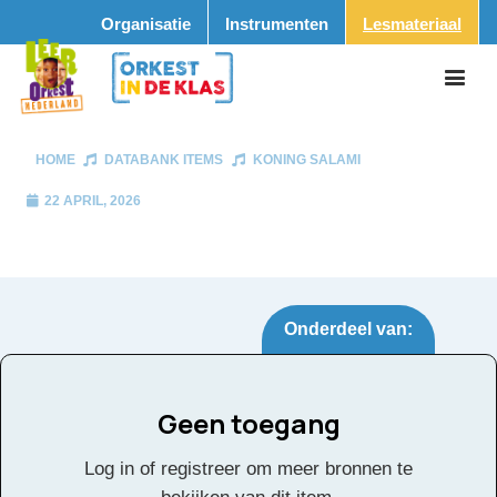
Organisatie
Instrumenten
Lesmateriaal
HOME
DATABANK ITEMS
KONING SALAMI
22 APRIL, 2026
Onderdeel van:
Geen toegang
Koning Salami
Tags:
Log in of registreer om meer bronnen te