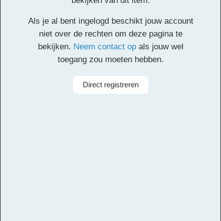
bekijken van dit item.
Klik
hier
voor de partituur en de overige partijen.
Als je al bent ingelogd beschikt jouw account
Facebook
Twitter
Email
Pinterest
LinkedIn
Delen
niet over de rechten om deze pagina te
bekijken.
Neem contact op
als jouw wel
toegang zou moeten hebben.
Alle rechten voorbehouden
Direct registreren
Arrangeur
Dirk Kokx, Filipa Pereira
Aanbieder
Leerorkest
Taal
Nederlands
Bezetting
Symfonieorkest
Instrumenten
Slagwerk