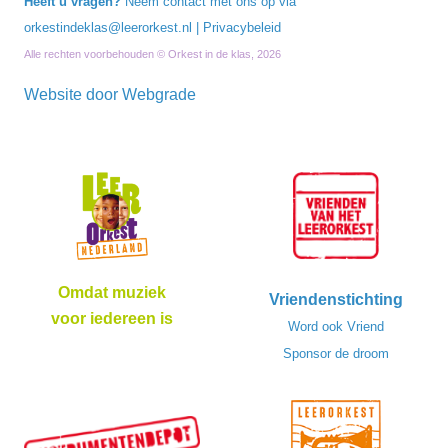
Heeft u vragen?
Neem contact met ons op via
orkestindeklas@leerorkest.nl
|
Privacybeleid
Alle rechten voorbehouden © Orkest in de klas, 2026
Website door
Webgrade
Omdat muziek
Vriendenstichting
voor iedereen is
Word ook Vriend
Sponsor de droom