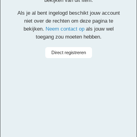
bekijken van dit item.
Een voorbeeld van de leerdoelen van het Leerorkest. Dit
Als je al bent ingelogd beschikt jouw account
document is
hier
als word-bestand te downloaden. Voor
niet over de rechten om deze pagina te
meer informatie over hoe deze formulieren worden
bekijken.
Neem contact op
als jouw wel
ingevuld, mail naar orkestindeklas@leerorkest.nl
toegang zou moeten hebben.
Facebook
Twitter
Email
Pinterest
LinkedIn
Delen
Direct registreren
Alle rechten voorbehouden
Aanbieder
Leerorkest
Instrumenten
Hoorn