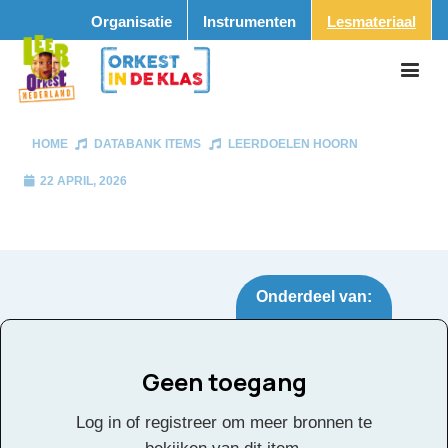
Organisatie
Instrumenten
Lesmateriaal
HOME
DATABANK ITEMS
LEERDOELEN HOORN
22 APRIL, 2026
Onderdeel van:
Geen toegang
Leerdoelen hoorn
Tags:
Log in of registreer om meer bronnen te