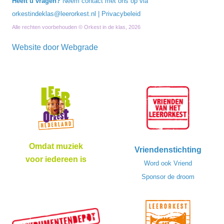
Heeft u vragen?
Neem contact met ons op via
orkestindeklas@leerorkest.nl
|
Privacybeleid
Alle rechten voorbehouden © Orkest in de klas, 2026
Website door
Webgrade
Omdat muziek
Vriendenstichting
voor iedereen is
Word ook Vriend
Sponsor de droom