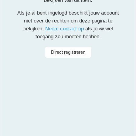
bekijken van dit item.
Een voorbeeld van de leerdoelen van het Leerorkest. Dit
Als je al bent ingelogd beschikt jouw account
document is
hier
als word-bestand te downloaden. Voor
niet over de rechten om deze pagina te
meer informatie over hoe deze formulieren worden
bekijken.
Neem contact op
als jouw wel
ingevuld, mail naar orkestindeklas@leerorkest.nl
toegang zou moeten hebben.
Facebook
Twitter
Email
Pinterest
LinkedIn
Delen
Direct registreren
Alle rechten voorbehouden
Aanbieder
Leerorkest
Instrumenten
Klarinet