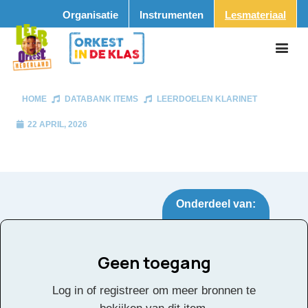
Organisatie
Instrumenten
Lesmateriaal
HOME
DATABANK ITEMS
LEERDOELEN KLARINET
22 APRIL, 2026
Onderdeel van:
Geen toegang
Leerdoelen klarinet
Tags:
Log in of registreer om meer bronnen te