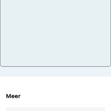
Bezetting
Symfonieorkest
Instrumenten
Zang
Meer