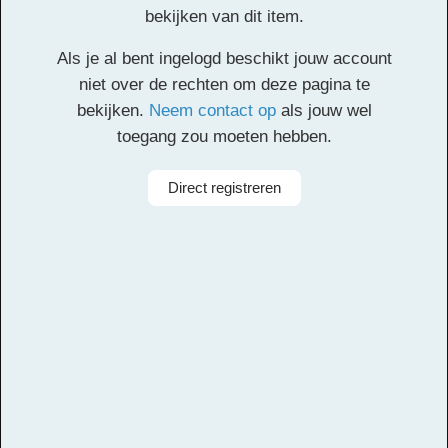
Dedo
bekijken van dit item.
Als je al bent ingelogd beschikt jouw account
Klik
hier
voor de partituur en de overige partijen.
niet over de rechten om deze pagina te
bekijken.
Neem contact op
als jouw wel
Facebook
Twitter
Email
Pinterest
LinkedIn
Delen
toegang zou moeten hebben.
Alle rechten voorbehouden
Direct registreren
Componist
Carlos Medrano
Arrangeur
Michiel van Vliet
Aanbieder
Leerorkest
Taal
Spaans