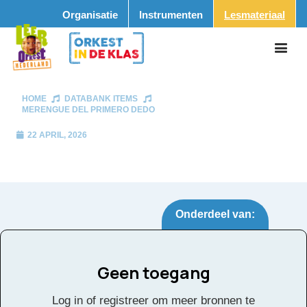
Organisatie
Instrumenten
Lesmateriaal
HOME
DATABANK ITEMS
MERENGUE DEL PRIMERO DEDO
22 APRIL, 2026
Onderdeel van:
Geen toegang
Merengue del Primero
Tags:
Log in of registreer om meer bronnen te