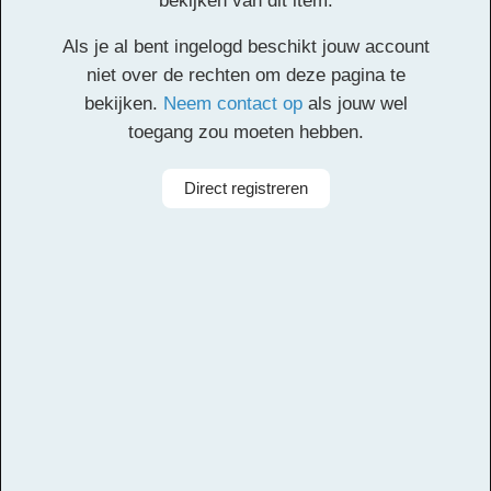
bekijken van dit item.
Klik
hier
voor de partituur en de overige partijen.
Als je al bent ingelogd beschikt jouw account
Facebook
Twitter
Email
Pinterest
LinkedIn
Delen
niet over de rechten om deze pagina te
bekijken.
Neem contact op
als jouw wel
toegang zou moeten hebben.
Alle rechten voorbehouden
Componist
Michiel van Vliet
Direct registreren
Aanbieder
Leerorkest
Taal
Nederlands
Bezetting
Symfonieorkest
Instrumenten
Trompet