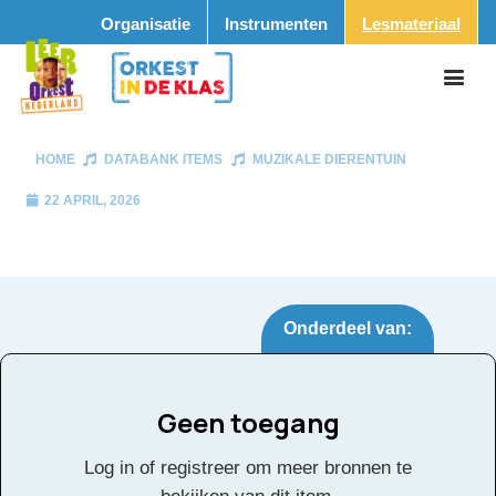
Organisatie
Instrumenten
Lesmateriaal
HOME
DATABANK ITEMS
MUZIKALE DIERENTUIN
22 APRIL, 2026
Onderdeel van:
Geen toegang
Muzikale Dierentuin
Tags:
Log in of registreer om meer bronnen te