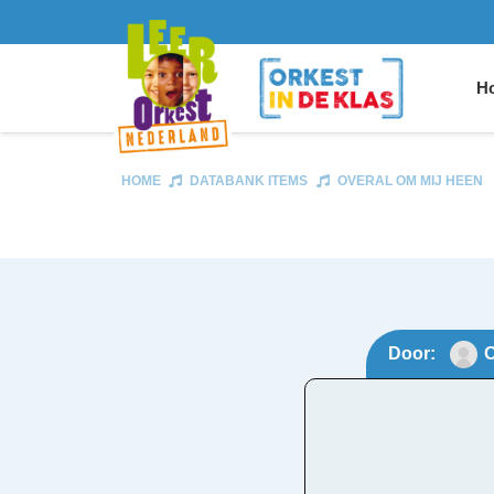
Ho
HOME
DATABANK ITEMS
OVERAL OM MIJ HEEN
Door:
O
Over