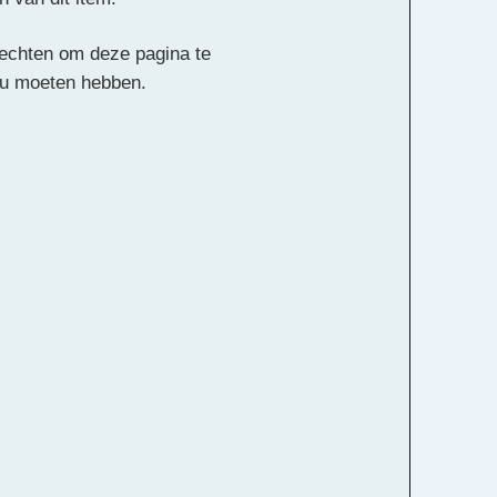
 rechten om deze pagina te
ou moeten hebben.
Alle rechten voorbehouden
k Kokx
ds
Viool