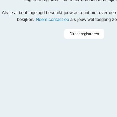
Als je al bent ingelogd beschikt jouw account niet over de
partituur en de overige partijen.
bekijken.
Neem contact op
als jouw wel toegang z
il
Pinterest
LinkedIn
Delen
Direct registreren
Arrangeur
Dir
rkest
Taal
Nederlan
ieorkest
Instrumenten