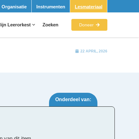
Organisatie
Instrumenten
Lesmateriaal
ijn Leerorkest
Zoeken
Doneer
22 APRIL, 2026
Onderdeel van:
Tags:
n van dit item.