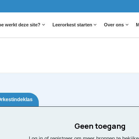
e werkt deze site?
Leerorkest starten
Over ons
M
rkestindeklas
Geen toegang
al om mij heen
Log in of registreer om meer bronnen te bekijke