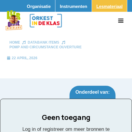
Organisatie
Instrumenten
Lesmateriaal
HOME
DATABANK ITEMS
POMP AND CIRCUMSTANCE OUVERTURE
22 APRIL, 2026
Onderdeel van:
Geen toegang
Pomp and
Tags:
Log in of registreer om meer bronnen te