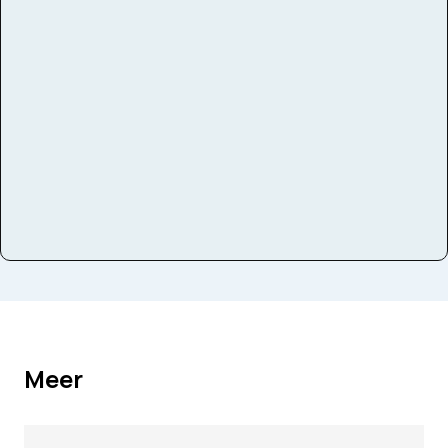
Bezetting
Symfonieorkest
Instrumenten
Hobo
Meer