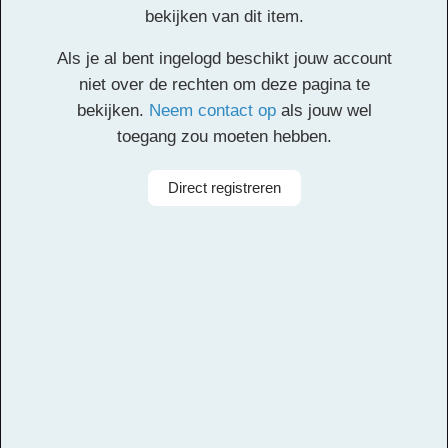
Circumstance
bekijken van dit item.
Ouverture
Als je al bent ingelogd beschikt jouw account
niet over de rechten om deze pagina te
bekijken.
Neem contact op
als jouw wel
Klik
hier
voor de partituur en de overige partijen.
toegang zou moeten hebben.
Facebook
Twitter
Email
Pinterest
LinkedIn
Delen
Direct registreren
Alle rechten voorbehouden
Componist
Edward Elgar
Arrangeur
Michiel van Vliet
Aanbieder
Leerorkest