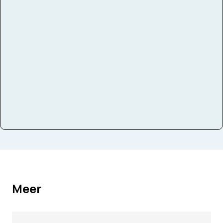
Bezetting
Symfonieorkest
Instrumenten
Altviool
Meer