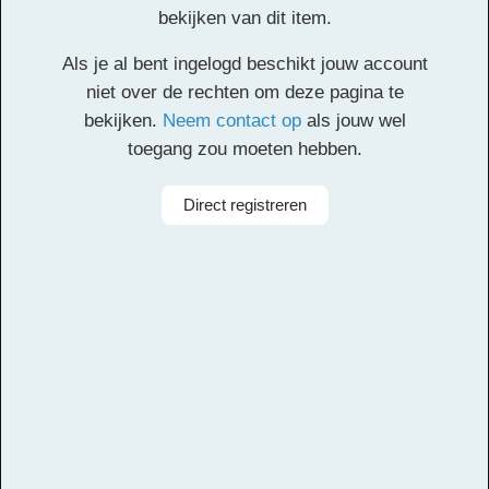
Circumstance
bekijken van dit item.
Ouverture
Als je al bent ingelogd beschikt jouw account
niet over de rechten om deze pagina te
bekijken.
Neem contact op
als jouw wel
Klik
hier
voor de partituur en de overige partijen.
toegang zou moeten hebben.
Facebook
Twitter
Email
Pinterest
LinkedIn
Delen
Direct registreren
Alle rechten voorbehouden
Componist
Edward Elgar
Arrangeur
Michiel van Vliet
Aanbieder
Leerorkest