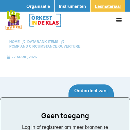
Organisatie
Instrumenten
Lesmateriaal
HOME
DATABANK ITEMS
POMP AND CIRCUMSTANCE OUVERTURE
22 APRIL, 2026
Onderdeel van:
Geen toegang
Pomp and
Tags:
Log in of registreer om meer bronnen te