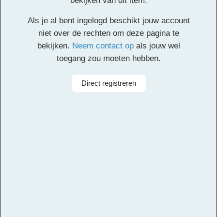
bekijken van dit item.
Klik
hier
voor de partituur en de overige partijen.
Als je al bent ingelogd beschikt jouw account
Facebook
Twitter
Email
Pinterest
LinkedIn
Delen
niet over de rechten om deze pagina te
bekijken.
Neem contact op
als jouw wel
toegang zou moeten hebben.
Alle rechten voorbehouden
Direct registreren
Arrangeur
Dirk Kokx
Aanbieder
Leerorkest
Taal
Papiaments
Bezetting
Symfonieorkest
Instrumenten
Hobo