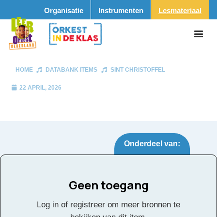
Organisatie
Instrumenten
Lesmateriaal
HOME
DATABANK ITEMS
SINT CHRISTOFFEL
22 APRIL, 2026
Onderdeel van:
Geen toegang
Sint Christoffel
Tags:
Log in of registreer om meer bronnen te