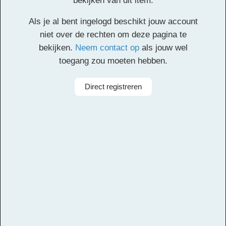
bekijken van dit item.
Klik
hier
voor de partituur en de overige partijen.
Als je al bent ingelogd beschikt jouw account
Facebook
Twitter
Email
Pinterest
LinkedIn
Delen
niet over de rechten om deze pagina te
bekijken.
Neem contact op
als jouw wel
toegang zou moeten hebben.
Alle rechten voorbehouden
Direct registreren
Arrangeur
Dirk Kokx
Aanbieder
Leerorkest
Taal
Papiaments
Bezetting
Symfonieorkest
Instrumenten
Cello