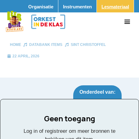
Organisatie
Instrumenten
Lesmateriaal
HOME
DATABANK ITEMS
SINT CHRISTOFFEL
22 APRIL, 2026
Onderdeel van:
Geen toegang
Sint Christoffel
Tags:
Log in of registreer om meer bronnen te