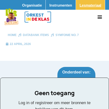
Organisatie
Instrumenten
Lesmateriaal
HOME
DATABANK ITEMS
SYMFONIE NO. 7
22 APRIL, 2026
Onderdeel van:
Geen toegang
Symfonie No. 7
Tags:
Log in of registreer om meer bronnen te