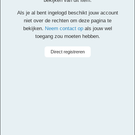
bekijken van dit item.
Klik
hier
voor de partituur en de overige partijen.
Als je al bent ingelogd beschikt jouw account
Facebook
Twitter
Email
Pinterest
LinkedIn
Delen
niet over de rechten om deze pagina te
bekijken.
Neem contact op
als jouw wel
toegang zou moeten hebben.
Alle rechten voorbehouden
Componist
Ludwig van Beethoven
Direct registreren
Arrangeur
Michiel van Vliet
Aanbieder
Leerorkest
Bezetting
Symfonieorkest
Instrumenten
Klarinet