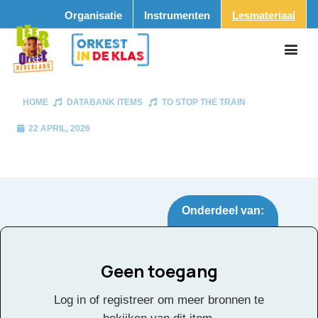
Organisatie
Instrumenten
Lesmateriaal
HOME
DATABANK ITEMS
TO STOP THE TRAIN
22 APRIL, 2026
Onderdeel van:
Geen toegang
To Stop the Train
Tags:
Log in of registreer om meer bronnen te