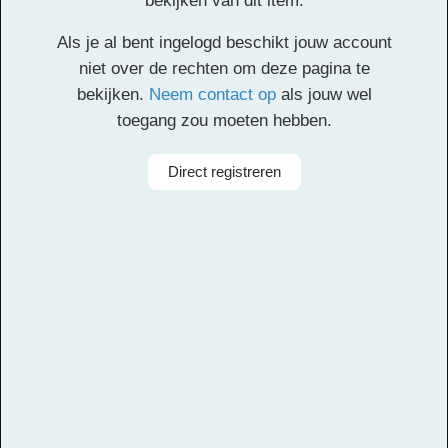
bekijken van dit item.
Klik
hier
voor de partituur en de overige partijen.
Als je al bent ingelogd beschikt jouw account
Facebook
Twitter
Email
Pinterest
LinkedIn
Delen
niet over de rechten om deze pagina te
bekijken.
Neem contact op
als jouw wel
toegang zou moeten hebben.
Alle rechten voorbehouden
Direct registreren
Arrangeur
Dirk Kokx
Aanbieder
Leerorkest
Taal
Engels
Bezetting
Symfonieorkest
Instrumenten
Viool