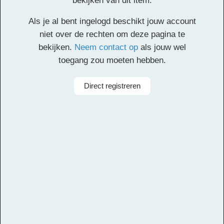
bekijken van dit item.
Klik
hier
voor de partituur en de overige partijen.
Als je al bent ingelogd beschikt jouw account
Facebook
Twitter
Email
Pinterest
LinkedIn
Delen
niet over de rechten om deze pagina te
bekijken.
Neem contact op
als jouw wel
toegang zou moeten hebben.
Alle rechten voorbehouden
Direct registreren
Arrangeur
Dirk Kokx
Aanbieder
Leerorkest
Taal
Engels
Bezetting
Symfonieorkest
Instrumenten
Fagot