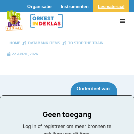
Organisatie
Instrumenten
Lesmateriaal
HOME
DATABANK ITEMS
TO STOP THE TRAIN
22 APRIL, 2026
Onderdeel van:
Geen toegang
To Stop the Train
Tags:
Log in of registreer om meer bronnen te