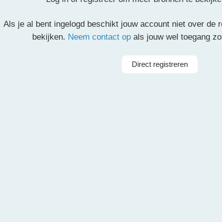
Als je al bent ingelogd beschikt jouw account niet over de
partituur en de overige partijen.
bekijken.
Neem contact op
als jouw wel toegang z
il
Pinterest
LinkedIn
Delen
Direct registreren
Arrangeur
Dir
rkest
Taal
Nederlan
ieorkest
Instrumenten