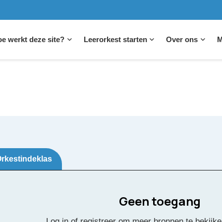
e werkt deze site?
Leerorkest starten
Over ons
M
rkestindeklas
Geen toegang
ba Symfonie
Log in of registreer om meer bronnen te bekijke