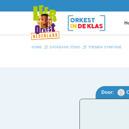
Ho
HOME
DATABANK ITEMS
TOEMBA SYMFONIE
Door:
O
Toem