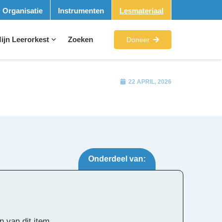
Organisatie
Instrumenten
Lesmateriaal
ijn Leerorkest
Zoeken
Doneer
22 APRIL, 2026
Onderdeel van:
Tags:
n van dit item.