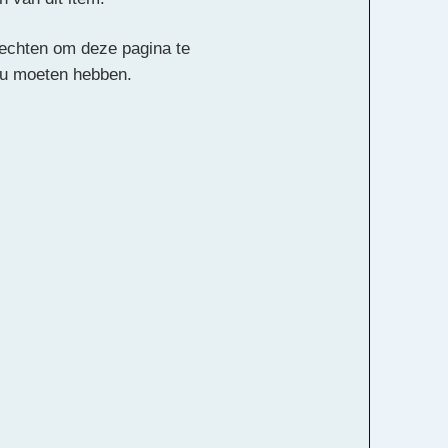
 rechten om deze pagina te
ou moeten hebben.
Alle rechten voorbehouden
k Kokx, Otto de Jong
ds
Bariton