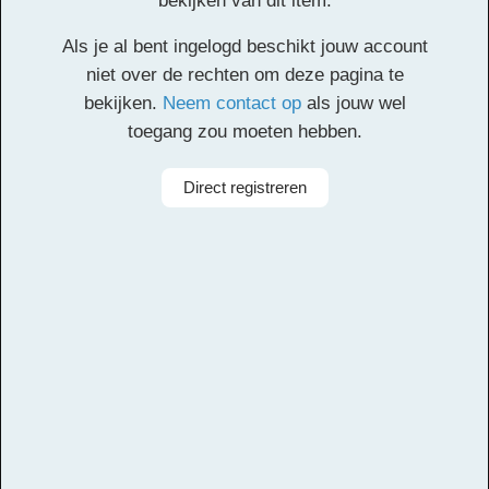
bekijken van dit item.
Klik
hier
voor de partituur en de overige partijen.
Als je al bent ingelogd beschikt jouw account
Facebook
Twitter
Email
Pinterest
LinkedIn
Delen
niet over de rechten om deze pagina te
bekijken.
Neem contact op
als jouw wel
toegang zou moeten hebben.
Alle rechten voorbehouden
Componist
Yamila A. Bavio
Direct registreren
Arrangeur
Dirk Kokx
Aanbieder
Leerorkest
Taal
Nederlands
Bezetting
Symfonieorkest