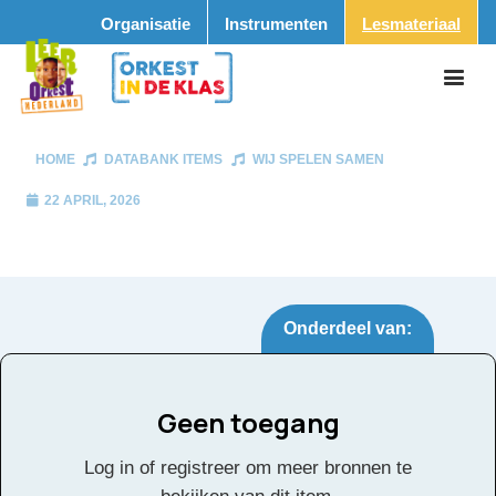
Organisatie
Instrumenten
Lesmateriaal
HOME
DATABANK ITEMS
WIJ SPELEN SAMEN
22 APRIL, 2026
Onderdeel van:
Geen toegang
Wij spelen samen
Tags:
Log in of registreer om meer bronnen te