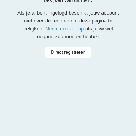
bekijken van dit item.
Klik
hier
voor de partituur en de overige partijen.
Als je al bent ingelogd beschikt jouw account
Facebook
Twitter
Email
Pinterest
LinkedIn
Delen
niet over de rechten om deze pagina te
bekijken.
Neem contact op
als jouw wel
toegang zou moeten hebben.
Alle rechten voorbehouden
Componist
Yamila A. Bavio
Direct registreren
Arrangeur
Dirk Kokx
Aanbieder
Leerorkest
Taal
Nederlands
Bezetting
Symfonieorkest