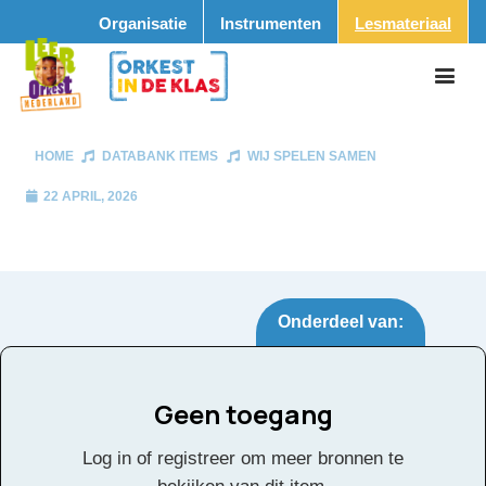
Organisatie
Instrumenten
Lesmateriaal
HOME
DATABANK ITEMS
WIJ SPELEN SAMEN
22 APRIL, 2026
Onderdeel van:
Geen toegang
Wij spelen samen
Tags:
Log in of registreer om meer bronnen te