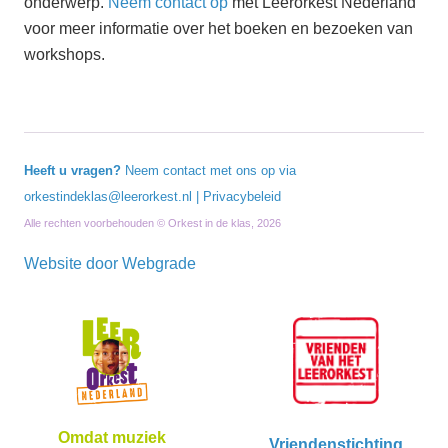
onderwerp.
Neem contact op
met Leerorkest Nederland
voor meer informatie over het boeken en bezoeken van
workshops.
Heeft u vragen?
Neem contact met ons op via
orkestindeklas@leerorkest.nl
|
Privacybeleid
Alle rechten voorbehouden © Orkest in de klas, 2026
Website door
Webgrade
Omdat muziek
Vriendenstichting