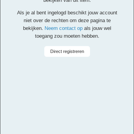
bekijken van dit item.
Als je al bent ingelogd beschikt jouw account
niet over de rechten om deze pagina te
Deze inhoud is alleen toegankelijk voor
bekijken.
Neem contact op
als jouw wel
geregistreerde gebruikers. Een account aanmaken
toegang zou moeten hebben.
is gratis. Registreer
hier
een account. Je registratie
moet worden geverifieerd. Controleer het postvak
Direct registreren
van je opgegeven e-mailadres en klik op de
verificatielink.
Alle rechten voorbehouden
Componist
Assy Rahbany, Mansour Rahbany