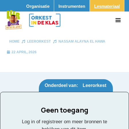
Organisatie
Instrumenten
Lesmateriaal
HOME
LEERORKEST
NASSAM ALAYNA EL HAWA
22 APRIL, 2026
Onderdeel van:
Leerorkest
Geen toegang
Nassam Alayna El
Tags:
Log in of registreer om meer bronnen te
Hawa