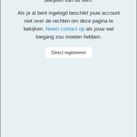
bekijken van dit item.
Klik
hier
voor de partituur en de overige partijen.
Als je al bent ingelogd beschikt jouw account
Facebook
Twitter
Email
Pinterest
LinkedIn
Delen
niet over de rechten om deze pagina te
bekijken.
Neem contact op
als jouw wel
toegang zou moeten hebben.
Alle rechten voorbehouden
Direct registreren
Arrangeur
Dirk Kokx
Aanbieder
Leerorkest
Taal
Papiaments
Bezetting
Symfonieorkest
Instrumenten
Fagot