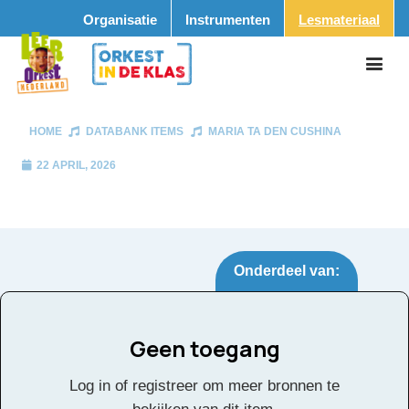
Organisatie
Instrumenten
Lesmateriaal
HOME
DATABANK ITEMS
MARIA TA DEN CUSHINA
22 APRIL, 2026
Onderdeel van:
Geen toegang
Maria ta den cushina
Tags:
Log in of registreer om meer bronnen te