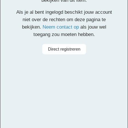
bekijken van dit item.
Klik
hier
voor de partituur en de overige partijen.
Als je al bent ingelogd beschikt jouw account
Facebook
Twitter
Email
Pinterest
LinkedIn
Delen
niet over de rechten om deze pagina te
bekijken.
Neem contact op
als jouw wel
toegang zou moeten hebben.
Alle rechten voorbehouden
Componist
Otto de Jong
Direct registreren
Aanbieder
Leerorkest
Taal
Engels
Bezetting
Symfonieorkest
Instrumenten
Harp