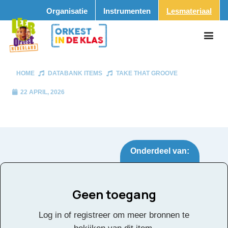
Organisatie
Instrumenten
Lesmateriaal
HOME
DATABANK ITEMS
TAKE THAT GROOVE
22 APRIL, 2026
Onderdeel van:
Geen toegang
Take that groove
Tags:
Log in of registreer om meer bronnen te