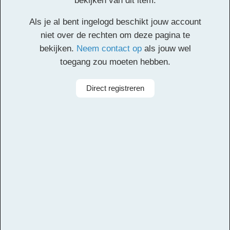
bekijken van dit item.
Klik
hier
voor de partituur en de overige partijen.
Als je al bent ingelogd beschikt jouw account
Facebook
Twitter
Email
Pinterest
LinkedIn
Delen
niet over de rechten om deze pagina te
bekijken.
Neem contact op
als jouw wel
toegang zou moeten hebben.
Alle rechten voorbehouden
Componist
Yamila A. Bavio
Direct registreren
Arrangeur
Dirk Kokx
Aanbieder
Leerorkest
Taal
Nederlands
Bezetting
Symfonieorkest