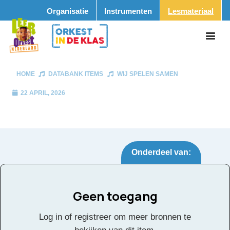
Organisatie
Instrumenten
Lesmateriaal
HOME
DATABANK ITEMS
WIJ SPELEN SAMEN
22 APRIL, 2026
Onderdeel van:
Geen toegang
Wij spelen samen
Tags:
Log in of registreer om meer bronnen te