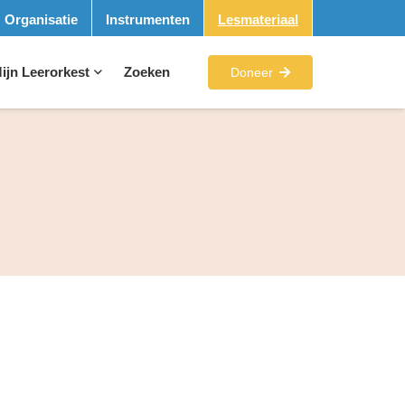
Organisatie
Instrumenten
Lesmateriaal
ijn Leerorkest
Zoeken
Doneer