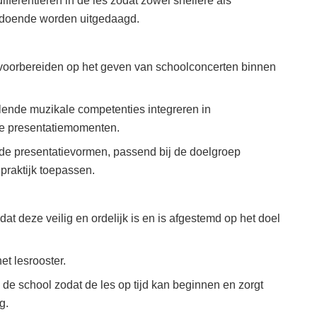
fferentiëren in de les zodat zowel snellere als
ldoende worden uitgedaagd.
 voorbereiden op het geven van schoolconcerten binnen
lende muzikale competenties integreren in
e presentatiemomenten.
de presentatievormen, passend bij de doelgroep
 praktijk toepassen.
odat deze veilig en ordelijk is en is afgestemd op het doel
et lesrooster.
 de school zodat de les op tijd kan beginnen en zorgt
g.