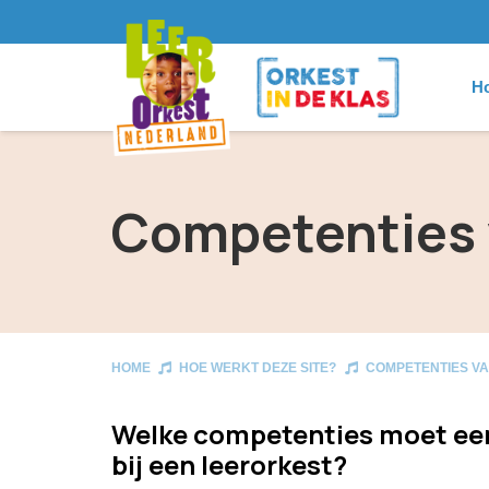
Ho
Competenties 
HOME
HOE WERKT DEZE SITE?
COMPETENTIES VA
Welke competenties moet een
bij een leerorkest?