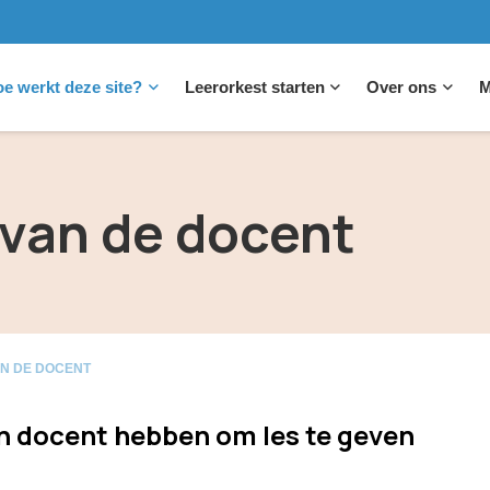
e werkt deze site?
Leerorkest starten
Over ons
M
van de docent
N DE DOCENT
 docent hebben om les te geven