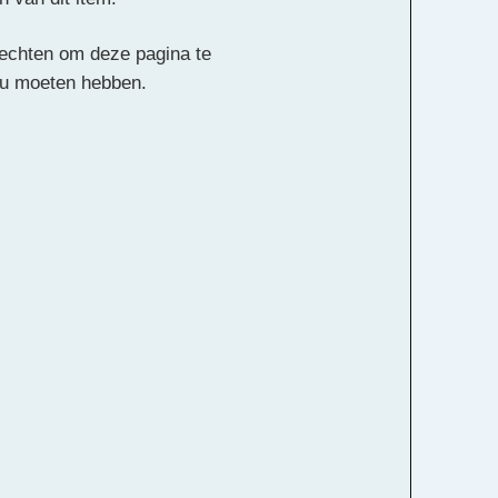
 rechten om deze pagina te
ou moeten hebben.
Alle rechten voorbehouden
k Kokx, Michiel van Vliet
 Nederlands
Slagwerk