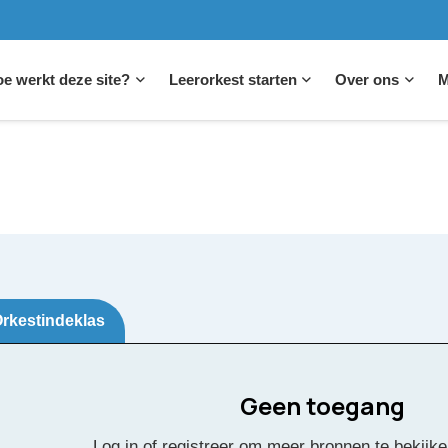
e werkt deze site?
Leerorkest starten
Over ons
M
rkestindeklas
Geen toegang
Couni
Log in of registreer om meer bronnen te bekijke