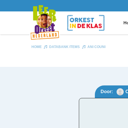
Ho
HOME
DATABANK ITEMS
ANI COUNI
Door:
O
Ani 