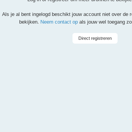
Als je al bent ingelogd beschikt jouw account niet over de
partituur en de overige partijen.
bekijken.
Neem contact op
als jouw wel toegang z
il
Pinterest
LinkedIn
Delen
Direct registreren
Arrangeur
Dir
rkest
Taal
Irokees,
ieorkest
Instrumenten