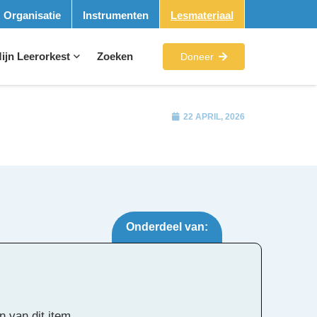
Organisatie
Instrumenten
Lesmateriaal
ijn Leerorkest
Zoeken
Doneer
22 APRIL, 2026
Onderdeel van:
Tags:
n van dit item.