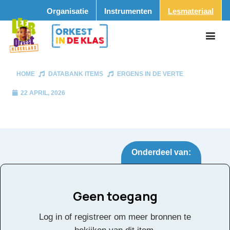
Organisatie
Instrumenten
Lesmateriaal
HOME
DATABANK ITEMS
ERGENS IN DE VERTE
22 APRIL, 2026
Onderdeel van:
Geen toegang
Ergens in de verte
Tags:
Log in of registreer om meer bronnen te